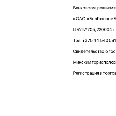
Банковские реквизит
в ОАО «БелГазпромБ
ЦБУ №705, 220004 г.
Тел. +375 44 540 58
Свидетельство о гос
Минским горисполком
Регистрация в торго