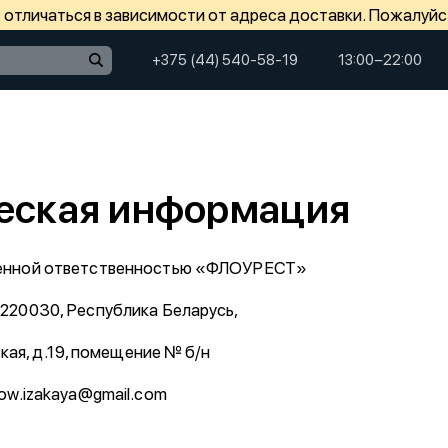
отличаться в зависимости от адреса доставки. Пожалуйс
+375 (44) 540-58-19
13:00−22:00
ская информация
ченной ответственностью «ФЛОУРЕСТ»
220030, Республика Беларусь,
ская, д.19, помещение № б/н
low.izakaya@gmail.com