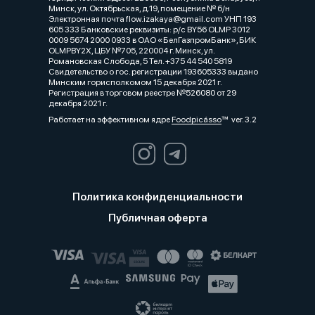
Минск, ул. Октябрьская, д.19, помещение № б/н
Электронная почта flow.izakaya@gmail.com УНП 193
605 333 Банковские реквизиты: р/с BY56 OLMP 3012
0009 5674 2000 0933 в ОАО «БелГазпромБанк», БИК
OLMPBY2X, ЦБУ №705, 220004 г. Минск, ул.
Романовская Слобода, 5 Тел. +375 44 540 5819
Свидетельство о гос. регистрации 193605333 выдано
Минским горисполкомом 15 декабря 2021 г.
Регистрация в торговом реестре №526080 от 29
декабря 2021 г.
Работает на эффективном ядре
Foodpicásso
ver. 3.2
Политика конфиденциальности
Публичная оферта