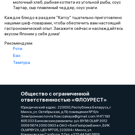
молочный хлеб, рыбная котлета из угольной рыбы, соус
Тартар, сыр плавленый чеддер, соус унаги.
Каждое блюдо в разделе "Катсу" тщательно приготовлено
нашими шеф-поварами, чтобы обеспечить вам настоящий
гастрономический опыт. Закажите сейчас и наслаждайтесь
вкусом Японии у себя дома!
Рекомендуем:
Роти
Бао
Темпура
Общество с ограниченной
ответственностью «ФЛОУРЕСТ»
Юридический адрес: 220030, Республика Беларусь, г.
Минск, ул. Октябрьская, д.19, помещение № б/н
Электронная почта flow.izakaya@gmail.com УНП 193
605 333 Банковские реквизиты: р/с BY56 OLMP 3012
0009 5674 2000 0933 в ОАО «БелГазпромБанк», БИК
OLMPBY2X, ЦБУ №705, 220004 г. Минск, ул.
Романовская Слобода, 5 Тел. +375 44 540 5819