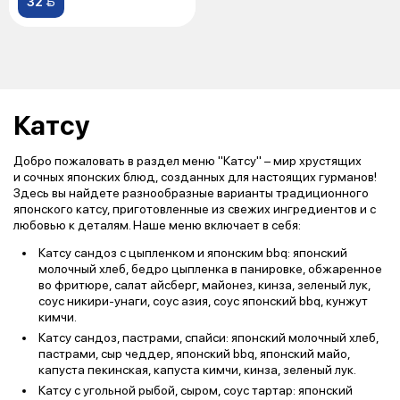
32 
Катсу
Добро пожаловать в раздел меню "Катсу" – мир хрустящих
и сочных японских блюд, созданных для настоящих гурманов!
Здесь вы найдете разнообразные варианты традиционного
японского катсу, приготовленные из свежих ингредиентов и с
любовью к деталям. Наше меню включает в себя:
Катсу сандоз с цыпленком и японским bbq: японский
молочный хлеб, бедро цыпленка в панировке, обжаренное
во фритюре, салат айсберг, майонез, кинза, зеленый лук,
соус никири-унаги, соус азия, соус японский bbq, кунжут
кимчи.
Катсу сандоз, пастрами, спайси: японский молочный хлеб,
пастрами, сыр чеддер, японский bbq, японский майо,
капуста пекинская, капуста кимчи, кинза, зеленый лук.
Катсу с угольной рыбой, сыром, соус тартар: японский