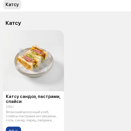
Катсу
Катсу
Катсу сандоз, пастрами,
спайси
250 г
Японский молочный хлеб,
слайсы пастрами из говядины,
соль, сахар, перец, паприка,
чеснок.