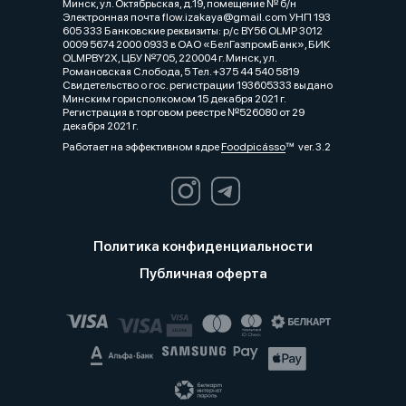
Минск, ул. Октябрьская, д.19, помещение № б/н
Электронная почта flow.izakaya@gmail.com УНП 193
605 333 Банковские реквизиты: р/с BY56 OLMP 3012
0009 5674 2000 0933 в ОАО «БелГазпромБанк», БИК
OLMPBY2X, ЦБУ №705, 220004 г. Минск, ул.
Романовская Слобода, 5 Тел. +375 44 540 5819
Свидетельство о гос. регистрации 193605333 выдано
Минским горисполкомом 15 декабря 2021 г.
Регистрация в торговом реестре №526080 от 29
декабря 2021 г.
Работает на эффективном ядре
Foodpicásso
ver. 3.2
Политика конфиденциальности
Публичная оферта