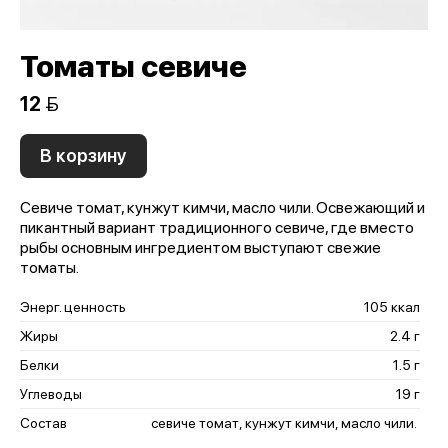
Томаты севиче
12 
В корзину
Севиче томат, кунжут кимчи, масло чили. Освежающий и
пикантный вариант традиционного севиче, где вместо
рыбы основным ингредиентом выступают свежие
томаты.
Энерг. ценность
105 ккал
Жиры
2.4 г
Белки
1.5 г
Углеводы
19 г
Состав
севиче томат, кунжут кимчи, масло чили.